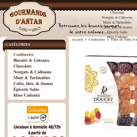
Confiseries
Biscuits & Gâteaux
Chocolats
Nougats & Calissons
Miels & Tartinables
Cafés, thés, & tisanes
Épicerie Salée
Idées Cadeaux
Accueil
>
Confiseries
>
Pâtes de fruits F
CATÉGORIES
Confiseries
Biscuits & Gâteaux
Chocolats
Nougats & Calissons
Miels & Tartinables
Cafés, thés, & tisanes
Épicerie Salée
Idées Cadeaux