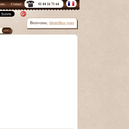
sons
Contact
01 84 16 71 64
identifiez-vous
Bienvenue,