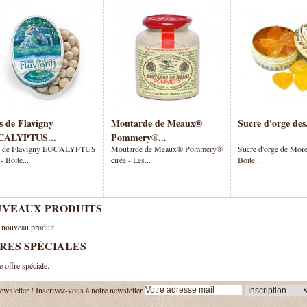
s de Flavigny
Moutarde de Meaux®
Sucre d'orge des.
CALYPTUS...
Pommery®...
s de Flavigny EUCALYPTUS
Moutarde de Meaux® Pommery®
Sucre d'orge de More
 Boite...
cirée - Les...
Boite...
VEAUX PRODUITS
nouveau produit
RES SPÉCIALES
offre spéciale.
ewsletter !
Inscrivez-vous à notre newsletter