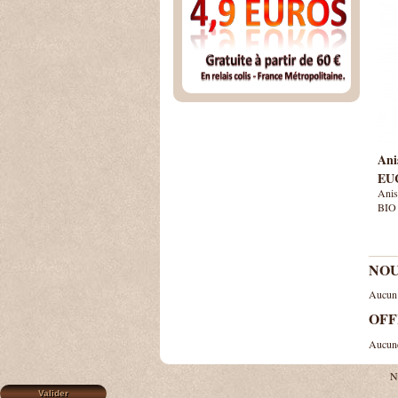
Ani
EU
Ani
BIO -
NOU
Aucun 
OFF
Aucune 
N