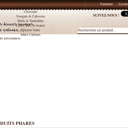
Confiseries
Paiement
Livrai
Biscuits & Gâteaux
Chocolats
SUIVEZ-NOUS !
Nougats & Calissons
Miels & Tartinables
Cafés, thés, & tisanes
Épicerie Salée
Idées Cadeaux
DUITS PHARES