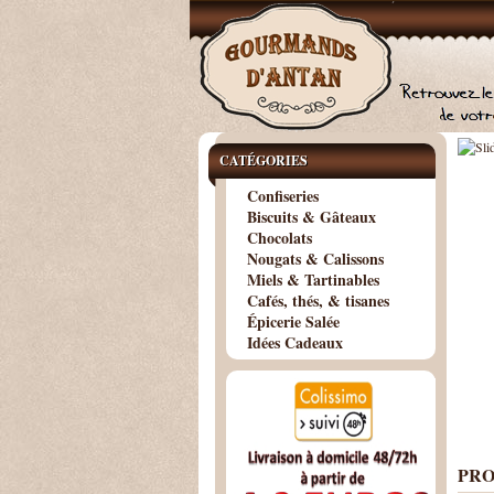
CATÉGORIES
Confiseries
Biscuits & Gâteaux
Chocolats
Nougats & Calissons
Miels & Tartinables
Cafés, thés, & tisanes
Épicerie Salée
Idées Cadeaux
PRO