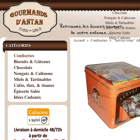
Confiseries
Biscuits & Gâteaux
Chocolats
Nougats & Calissons
Miels & Tartinables
Cafés, thés, & tisanes
Épicerie Salée
Idées Cadeaux
Accueil
>
Confiseries
>
"Servez-vous" AR
CATÉGORIES
Confiseries
Biscuits & Gâteaux
Chocolats
Nougats & Calissons
Miels & Tartinables
Cafés, thés, & tisanes
Épicerie Salée
Idées Cadeaux