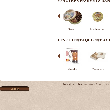
30 AUTRES PRODUITS DAN
Boite...
Praslines de...
LES CLIENTS QUI ONT A
Pâtes de...
Marrons...
Newsletter !
Inscrivez-vous à notre news