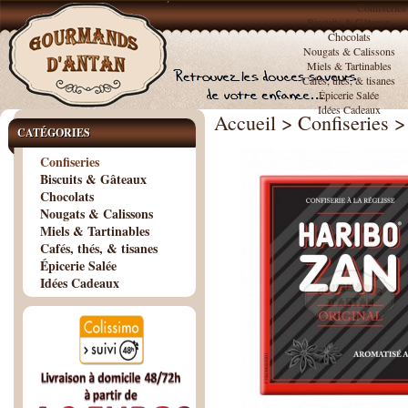
Confiseries
Biscuits & Gâteaux
Chocolats
Nougats & Calissons
Miels & Tartinables
Cafés, thés, & tisanes
Épicerie Salée
Idées Cadeaux
Accueil
>
Confiseries
>
CATÉGORIES
Confiseries
Biscuits & Gâteaux
Chocolats
Nougats & Calissons
Miels & Tartinables
Cafés, thés, & tisanes
Épicerie Salée
Idées Cadeaux