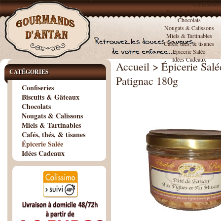
Confiseries
Biscuits & Gâteaux
Chocolats
Nougats & Calissons
Miels & Tartinables
Cafés, thés, & tisanes
Épicerie Salée
Idées Cadeaux
Accueil
>
Épicerie Salé
CATÉGORIES
Patignac 180g
Confiseries
Biscuits & Gâteaux
Chocolats
Nougats & Calissons
Miels & Tartinables
Cafés, thés, & tisanes
Épicerie Salée
Idées Cadeaux