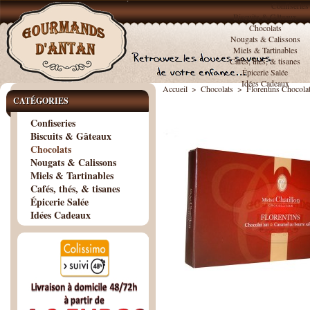
Confiseries
Biscuits & Gâteaux
Chocolats
Nougats & Calissons
Miels & Tartinables
Cafés, thés, & tisanes
Épicerie Salée
Idées Cadeaux
Accueil
>
Chocolats
>
Florentins Chocolat
CATÉGORIES
Confiseries
Biscuits & Gâteaux
Chocolats
Nougats & Calissons
Miels & Tartinables
Cafés, thés, & tisanes
Épicerie Salée
Idées Cadeaux