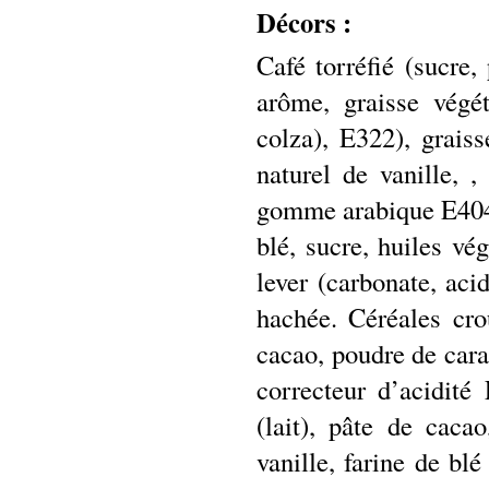
Décors :
Café torréfié (sucre,
arôme, graisse végé
colza), E322), grais
naturel de vanille, 
gomme arabique E404)
blé, sucre, huiles vé
lever (carbonate, aci
hachée. Céréales cro
cacao, poudre de caram
correcteur d’acidité
(lait), pâte de caca
vanille, farine de bl