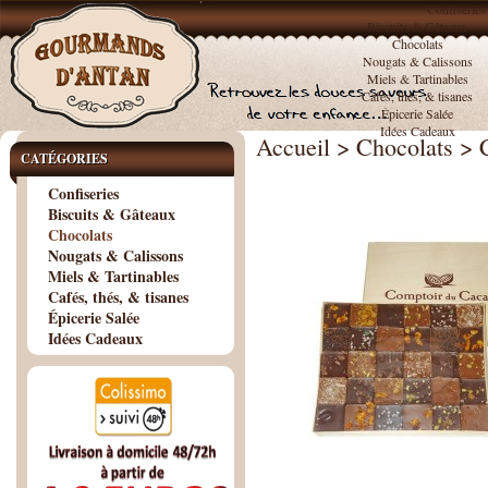
Confiseries
Biscuits & Gâteaux
Chocolats
Nougats & Calissons
Miels & Tartinables
Cafés, thés, & tisanes
Épicerie Salée
Idées Cadeaux
Accueil
>
Chocolats
>
CATÉGORIES
Confiseries
Biscuits & Gâteaux
Chocolats
Nougats & Calissons
Miels & Tartinables
Cafés, thés, & tisanes
Épicerie Salée
Idées Cadeaux