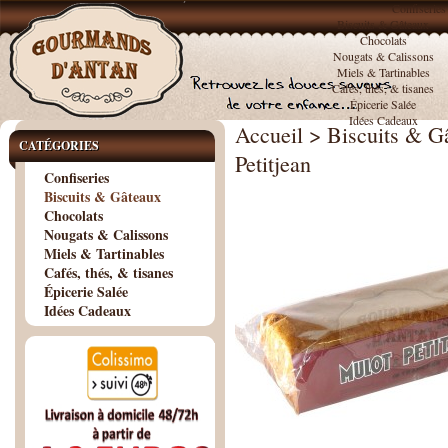
Confiseries
Biscuits & Gâteaux
Chocolats
Nougats & Calissons
Miels & Tartinables
Cafés, thés, & tisanes
Épicerie Salée
Idées Cadeaux
Accueil
>
Biscuits & G
CATÉGORIES
Petitjean
Confiseries
Biscuits & Gâteaux
Chocolats
Nougats & Calissons
Miels & Tartinables
Cafés, thés, & tisanes
Épicerie Salée
Idées Cadeaux