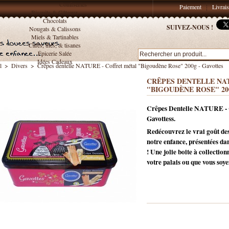
Confiseries
Paiement
Livrai
Biscuits & Gâteaux
Chocolats
SUIVEZ-NOUS !
Nougats & Calissons
Miels & Tartinables
Cafés, thés, & tisanes
Épicerie Salée
Idées Cadeaux
l
>
Divers
>
Crêpes dentelle NATURE - Coffret métal "Bigoudène Rose" 200g - Gavottes
CRÊPES DENTELLE NA
"BIGOUDÈNE ROSE" 20
Crêpes Dentelle NATURE - C
Gavottess.
Redécouvrez le vrai goût des
notre enfance, présentées da
! Une jolie boite à collectio
votre palais ou que vous soy