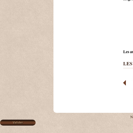
Les au
LES
N