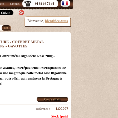
sons
Contact
01 84 16 71 64
identifiez-vous
Bienvenue,
TURE - COFFRET MÉTAL
0G - GAVOTTES
offret métal Bigoudène Rose 200g -
 Gavottes, les crêpes dentelles
craquantes
de
ns une magnifique boite métal rose Bigoudène
nner ou à offrir qui ramènera la Bretagne à
ez!
Plus de détails
Référence :
LOC007
Stock épuisé