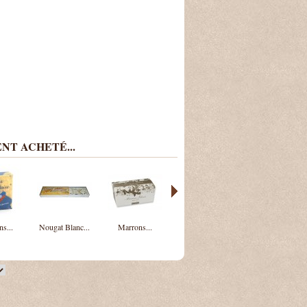
NT ACHETÉ...
s...
Nougat Blanc...
Marrons...
Petit ourson...
Nougat Blanc...