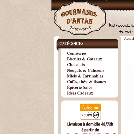
Accuei
CATÉGORIES
Confiseries
Biscuits & Gâteaux
Chocolats
Nougats & Calissons
Miels & Tartinables
Cafés, thés, & tisanes
Épicerie Salée
Idées Cadeaux