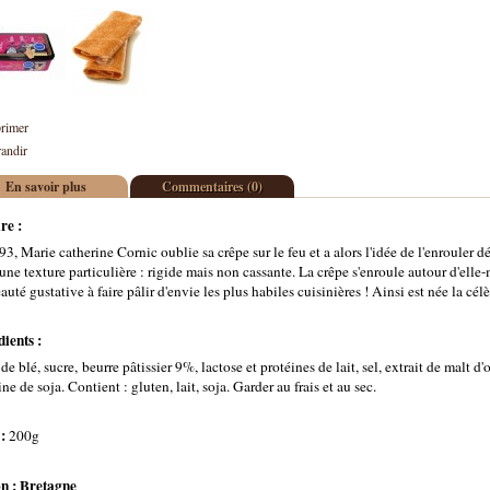
rimer
andir
En savoir plus
Commentaires (0)
re :
3, Marie catherine Cornic oublie sa crêpe sur le feu et a alors l'idée de l'enrouler
une texture particulière : rigide mais non cassante. La crêpe s'enroule autour d'elle
uté gustative à faire pâlir d'envie les plus habiles cuisinières ! Ainsi est née la cél
ients :
 de blé, sucre, beurre pâtissier 9%, lactose et protéines de lait, sel, extrait de malt 
ine de soja. Contient : gluten, lait, soja. Garder au frais et au sec.
 :
200g
n : Bretagne