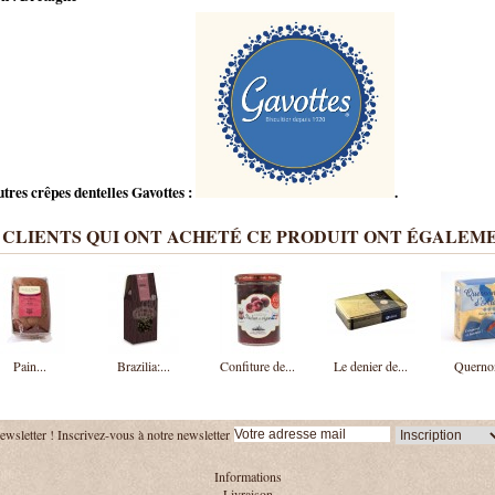
tres crêpes dentelles Gavottes :
.
 CLIENTS QUI ONT ACHETÉ CE PRODUIT ONT ÉGALEME
Pain...
Brazilia:...
Confiture de...
Le denier de...
Quernon
ewsletter !
Inscrivez-vous à notre newsletter
Informations
Livraison