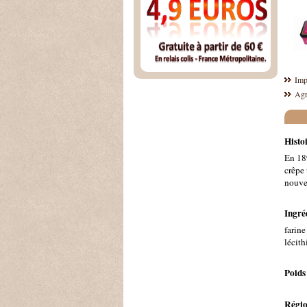
Imp
Agr
Histoi
En 189
crêpe 
nouvea
Ingréd
farine
lécith
Poids
Régio