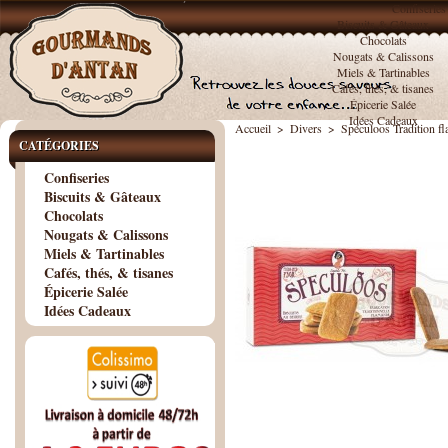
Confiseries
Biscuits & Gâteaux
Chocolats
Nougats & Calissons
Miels & Tartinables
Cafés, thés, & tisanes
Épicerie Salée
Idées Cadeaux
Accueil
>
Divers
>
Spéculoos Tradition f
CATÉGORIES
Confiseries
Biscuits & Gâteaux
Chocolats
Nougats & Calissons
Miels & Tartinables
Cafés, thés, & tisanes
Épicerie Salée
Idées Cadeaux