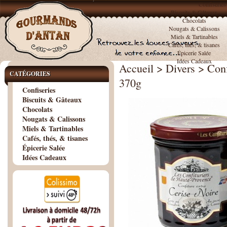
Confiseries
Biscuits & Gâteaux
Chocolats
Nougats & Calissons
Miels & Tartinables
Cafés, thés, & tisanes
Épicerie Salée
Idées Cadeaux
Accueil
>
Divers
>
Conf
CATÉGORIES
370g
Confiseries
Biscuits & Gâteaux
Chocolats
Nougats & Calissons
Miels & Tartinables
Cafés, thés, & tisanes
Épicerie Salée
Idées Cadeaux