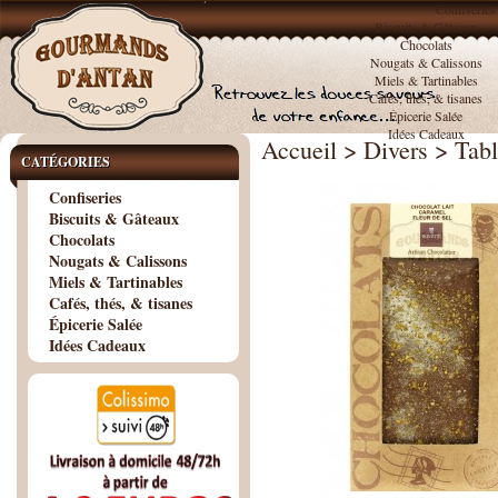
Confiseries
Biscuits & Gâteaux
Chocolats
Nougats & Calissons
Miels & Tartinables
Cafés, thés, & tisanes
Épicerie Salée
Idées Cadeaux
Accueil
>
Divers
>
Tabl
CATÉGORIES
Confiseries
Biscuits & Gâteaux
Chocolats
Nougats & Calissons
Miels & Tartinables
Cafés, thés, & tisanes
Épicerie Salée
Idées Cadeaux