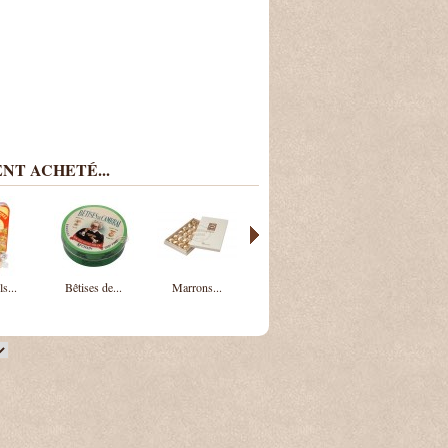
NT ACHETÉ...
s...
Bêtises de...
Marrons...
Pâte à...
Pâte à...