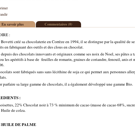
rimer
andir
En savoir plus
Commentaires (0)
IRE :
 Bovetti créé sa chocolaterie en Corrèze en 1994, il se distingue par la qualité de ses
ts en fabriquant des outils et des clous en chocolat.
é depuis des chocolats innovants et originaux comme ses noix de Noel, ses pâtes a t
u les apéritifs à base de feuilles de romarin, graines de coriandre, fenouil, anis 
06.
ocolats sont fabriqués sans sans lécithine de soja ce qui permet aux personnes all
ats.
r parfaire sa large gamme de chocolats, il a également développé une gamme Bio.
EDIENTS :
oisettes, 22% Chocolat noir à 73 % minimum de cacao (masse de cacao 68%, sucre 2
 Huile de colza.
 HUILE DE PALME