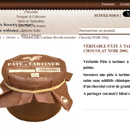
Confiseries
Paiement
Livrai
Biscuits & Gâteaux
Chocolats
SUIVEZ-NOUS !
Nougats & Calissons
Miels & Tartinables
Cafés, thés, & tisanes
Épicerie Salée
Idées Cadeaux
l
>
Divers
>
Véritable pâte à tartiner Bovetti noisettes - Chocolat NOIR 200g
VÉRITABLE PÂTE À TA
CHOCOLAT NOIR 200G
Véritable Pâte à tartiner à 
palme.
Savourez une pâte à tartiner
sains sans additifs chimique
d’un chocolat corsé de grand
A partager (ou non!)! Idéal su