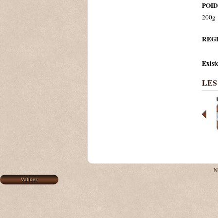
POID
200g
REG
Exist
LES
N