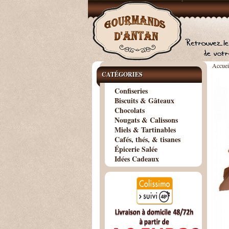
Accuei
CATÉGORIES
Confiseries
Biscuits & Gâteaux
Chocolats
Nougats & Calissons
Miels & Tartinables
Cafés, thés, & tisanes
Épicerie Salée
Idées Cadeaux