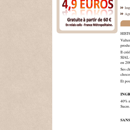
Imp
Agr
HISTO
Valter
produi
Il cré
SIAL o
en 20
Ses ch
chocol
Et pou
INGR
40% n
Sucre.
SANS