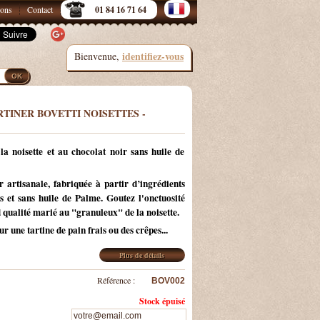
sons
Contact
01 84 16 71 64
identifiez-vous
Bienvenue,
RTINER BOVETTI NOISETTES -
la noisette et au chocolat noir sans huile de
 artisanale, fabriquée à partir d’ingrédients
s et sans huile de Palme. Goutez l'onctuosité
 qualité marié au "granuleux" de la noisette.
r une tartine de pain frais ou des crêpes...
Plus de détails
Référence :
BOV002
Stock épuisé