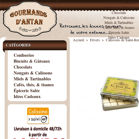
Confiseries
Biscuits & Gâteaux
Chocolats
Nougats & Calissons
Miels & Tartinables
Cafés, thés, & tisanes
Épicerie Salée
Idées Cadeaux
Accueil
>
Divers
>
Calissons de Saint-Re
CATÉGORIES
Confiseries
Biscuits & Gâteaux
Chocolats
Nougats & Calissons
Miels & Tartinables
Cafés, thés, & tisanes
Épicerie Salée
Idées Cadeaux