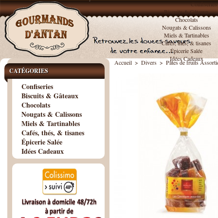
Confiseries
Biscuits & Gâteaux
Chocolats
Nougats & Calissons
Miels & Tartinables
Cafés, thés, & tisanes
Épicerie Salée
Idées Cadeaux
Accueil
>
Divers
>
Pâtes de fruits Assort
CATÉGORIES
Confiseries
Biscuits & Gâteaux
Chocolats
Nougats & Calissons
Miels & Tartinables
Cafés, thés, & tisanes
Épicerie Salée
Idées Cadeaux