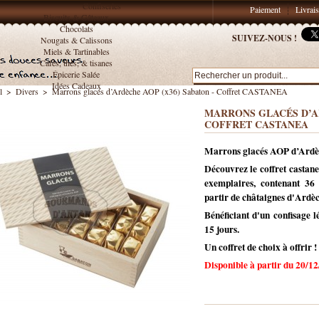
Confiseries
Paiement
Livrai
Biscuits & Gâteaux
Chocolats
SUIVEZ-NOUS !
Nougats & Calissons
Miels & Tartinables
Cafés, thés, & tisanes
Épicerie Salée
Idées Cadeaux
l
>
Divers
>
Marrons glacés d’Ardèche AOP (x36) Sabaton - Coffret CASTANEA
MARRONS GLACÉS D’AR
COFFRET CASTANEA
Marrons glacés AOP d’Ardèc
Découvrez le coffret castanea
exemplaires, contenant 36
partir de châtaignes d'Ardè
Bénéficiant d'un confisage 
15 jours.
Un coffret de choix à offrir !
Disponible à partir du 20/1