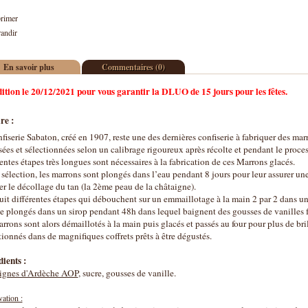
rimer
andir
En savoir plus
Commentaires (0)
ition le 20/12/2021 pour vous garantir la DLUO de 15 jours pour les fêtes.
re :
fiserie Sabaton, créé en 1907, reste une des dernières confiserie à fabriquer des mar
ées et sélectionnées selon un calibrage rigoureux après récolte et pendant le proces
entes étapes très longues sont nécessaires à la fabrication de ces Marrons glacés.
sélection, les marrons sont plongés dans l’eau pendant 8 jours pour leur assurer un
ter le décollage du tan (la 2ème peau de la châtaigne).
uit différentes étapes qui débouchent sur un emmaillotage à la main 2 par 2 dans un 
e plongés dans un sirop pendant 48h dans lequel baignent des gousses de vanilles f
rrons sont alors démaillotés à la main puis glacés et passés au four pour plus de bril
ionnés dans de magnifiques coffrets prêts à être dégustés.
ients :
ignes d'Ardèche AOP
, sucre, gousses de vanille.
ation :