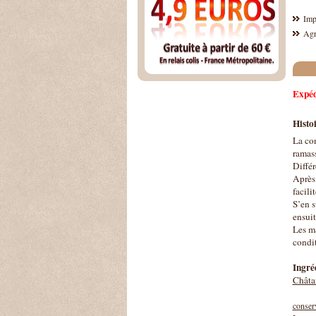
Imp
Agr
Expéd
Histoi
La con
ramass
Différ
Après 
facili
S’en s
ensuit
Les ma
condit
Ingréd
Châta
conserv