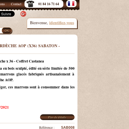
sons
Contact
01 84 16 71 64
identifiez-vous
Bienvenue,
DÈCHE AOP (X36) SABATON -
he x 36 - Coffret Castanea
 en bois sculpté, édité en série limitée de 500
 marrons glacés fabriqués artisanalement à
che AOP.
léger, ces marrons sont à consommer dans les
2/2021
Plus de détails
Référence :
SAB008