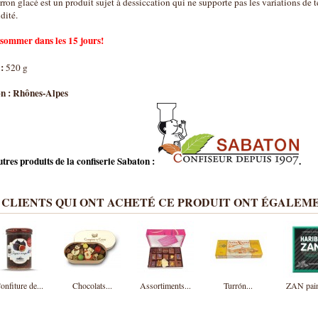
ron glacé est un produit sujet à dessiccation qui ne supporte pas les variations de 
dité.
sommer dans les 15 jours!
:
520 g
n : Rhônes-Alpes
tres produits de la confiserie Sabaton :
.
 CLIENTS QUI ONT ACHETÉ CE PRODUIT ONT ÉGALEME
onfiture de...
Chocolats...
Assortiments...
Turrón...
ZAN pain