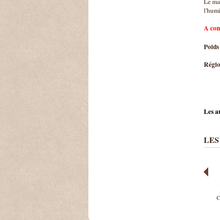
Le mar
l'humi
A con
Poids 
Régio
Les au
LES
C