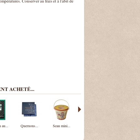
températures.
Conserver au frais et à l'abri de
NT ACHETÉ...
 au...
Quernons...
Seau mini...
Calissons...
Quernons...