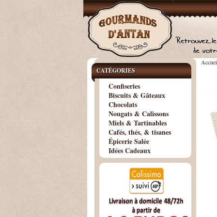
Accuei
CATÉGORIES
Confiseries
Biscuits & Gâteaux
Chocolats
Nougats & Calissons
Miels & Tartinables
Cafés, thés, & tisanes
Épicerie Salée
Idées Cadeaux