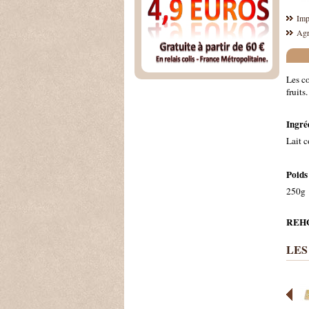
Imp
Agr
Les co
fruits
Ingré
Lait c
Poids
250g
REHG
LES