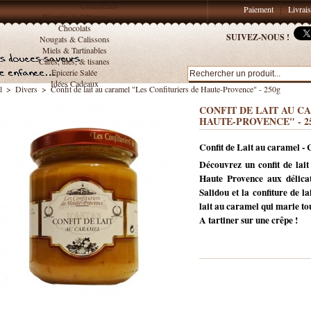
Confiseries
Paiement
Livrai
Biscuits & Gâteaux
Chocolats
SUIVEZ-NOUS !
Nougats & Calissons
Miels & Tartinables
Cafés, thés, & tisanes
Épicerie Salée
Idées Cadeaux
l
>
Divers
>
Confit de lait au caramel "Les Confituriers de Haute-Provence" - 250g
CONFIT DE LAIT AU C
HAUTE-PROVENCE" - 2
Confit de Lait au caramel - 
Découvrez un confit de lait
Haute Provence aux délicat
Salidou et la confiture de l
lait au caramel qui marie t
A tartiner sur une crêpe !