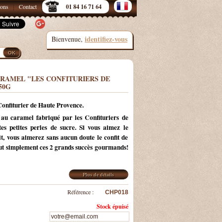
sons
Contact
01 84 16 71 64
identifiez-vous
Bienvenue,
ARAMEL "LES CONFITURIERS DE
50G
Confiturier de Haute Provence.
 au caramel fabriqué par les Confituriers de
es petites perles de sucre. Si vous aimez le
ait, vous aimerez sans aucun doute le confit de
out simplement ces 2 grands succès gourmands!
Plus de détails
Référence :
CHP018
Stock épuisé