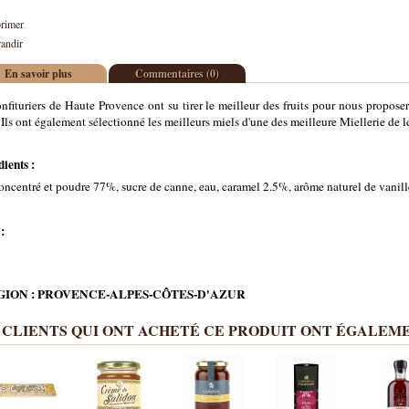
rimer
andir
En savoir plus
Commentaires (0)
nfituriers de Haute Provence ont su tirer le meilleur des fruits pour nous propose
. Ils ont également sélectionné les meilleurs miels d'une des meilleure Miellerie de 
dients :
oncentré et poudre 77%, sucre de canne, eau, caramel 2.5%, arôme naturel de vanill
 :
ION : PROVENCE-ALPES-CÔTES-D'AZUR
 CLIENTS QUI ONT ACHETÉ CE PRODUIT ONT ÉGALEME