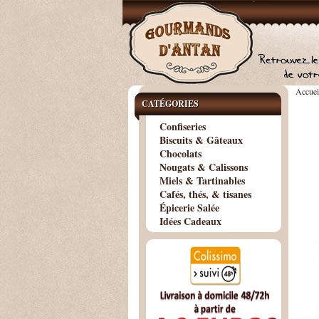
Accuei
CATÉGORIES
Confiseries
Biscuits & Gâteaux
Chocolats
Nougats & Calissons
Miels & Tartinables
Cafés, thés, & tisanes
Épicerie Salée
Idées Cadeaux