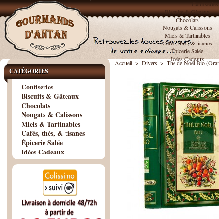
Confiseries
Biscuits & Gâteaux
Chocolats
Nougats & Calissons
Miels & Tartinables
Cafés, thés, & tisanes
Épicerie Salée
Idées Cadeaux
Accueil
>
Divers
>
Thé de Noël Bio (Orang
CATÉGORIES
Confiseries
Biscuits & Gâteaux
Chocolats
Nougats & Calissons
Miels & Tartinables
Cafés, thés, & tisanes
Épicerie Salée
Idées Cadeaux