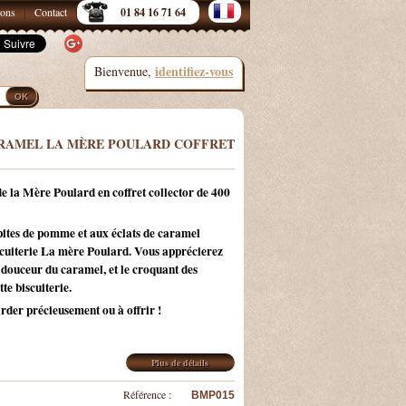
sons
Contact
01 84 16 71 64
identifiez-vous
Bienvenue,
RAMEL LA MÈRE POULARD COFFRET
la Mère Poulard en coffret collector de 400
pites de pomme et aux éclats de caramel
scuiterie La mère Poulard. Vous apprécierez
a douceur du caramel, et le croquant des
te biscuiterie.
arder précieusement ou à offrir !
Plus de détails
Référence :
BMP015