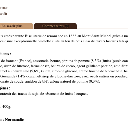
rimer
andir
En savoir plus
Commentaires (0)
ts créés par une Biscuiterie de renom née en 1888 au Mont Saint Michel grâce à un
ice d'une exceptionnelle omelette cuite au feu de bois ainsi de divers biscuits tels qu
ients :
 de froment (France), cassonade, beurre, pépites de pomme (8,3%) (fruits (purée c
e, sirop de fructose, farine de riz, beurre de cacao, agent gélifiant: pectine, acidifian
amel au beurre salé (5,6%) (sucre, sirop de glucose, crème fraîche de Normandie, beu
 Guérande (1,4%), caramel(sirop de glucose-fructose, eau), oeufs entiers en poudre,
bonate de soude, amidon de blé), arôme naturel de pomme (0,3%).
gènes :
ontenir des traces de soja, de sésame et de fruits à coques.
 :
400g.
n : Normandie