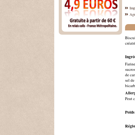
Imp
Agr
Biscui
créatr
Ingréd
Farine
sucros
de car
sel de
bicar
Aller
Peut c
Poids
Régio