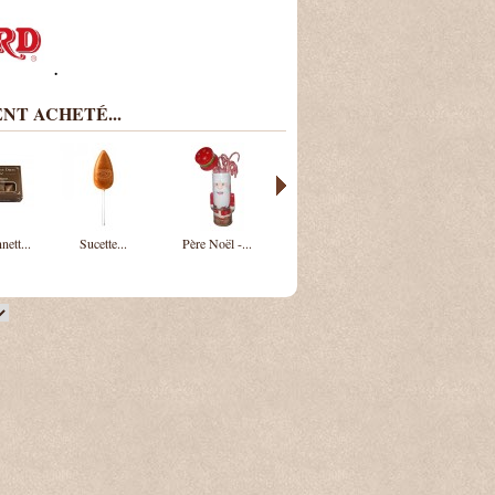
.
NT ACHETÉ...
ett...
Sucette...
Père Noël -...
Tisane...
Gourmandise...