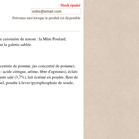
Stock épuisé
Prévenez-moi lorsque le produit est disponible
e cuisinière de renom : la Mère Poulard,
e la galette sablée.
oncentrée de pomme, jus concentré de pomme),
t: acide citrique, arôme, fibre d'agrumes), éclats
rre salé (3,7%), lait écrémé en poudre, fleur de
 sel, poudre à lever (pyrophosphate de soude,