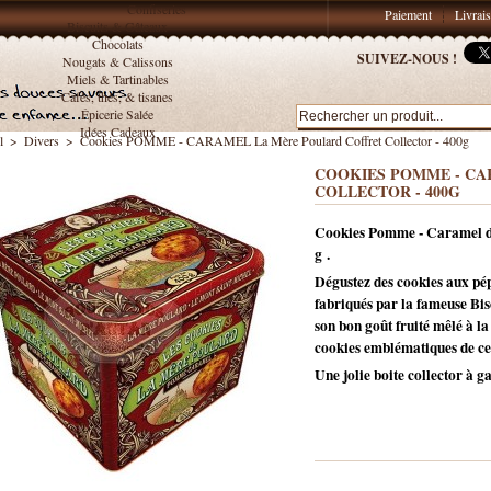
Confiseries
Paiement
Livrai
Biscuits & Gâteaux
Chocolats
SUIVEZ-NOUS !
Nougats & Calissons
Miels & Tartinables
Cafés, thés, & tisanes
Épicerie Salée
Idées Cadeaux
l
>
Divers
>
Cookies POMME - CARAMEL La Mère Poulard Coffret Collector - 400g
COOKIES POMME - CA
COLLECTOR - 400G
Cookies Pomme - Caramel de 
g .
Dégustez des cookies aux pé
fabriqués par la fameuse Bi
son bon goût fruité mêlé à l
cookies emblématiques de cet
Une jolie boite collector à g