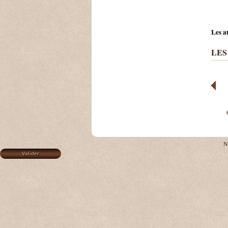
Les a
LES
N