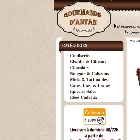
Accuei
CATÉGORIES
Confiseries
Biscuits & Gâteaux
Chocolats
Nougats & Calissons
Miels & Tartinables
Cafés, thés, & tisanes
Épicerie Salée
Idées Cadeaux