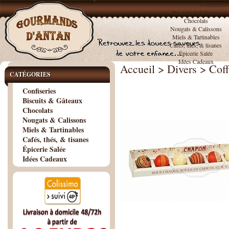
Confiseries
Biscuits & Gâteaux
Chocolats
Nougats & Calissons
Miels & Tartinables
Cafés, thés, & tisanes
Épicerie Salée
Idées Cadeaux
Accueil
>
Divers
>
Coff
CATÉGORIES
Confiseries
Biscuits & Gâteaux
Chocolats
Nougats & Calissons
Miels & Tartinables
Cafés, thés, & tisanes
Épicerie Salée
Idées Cadeaux