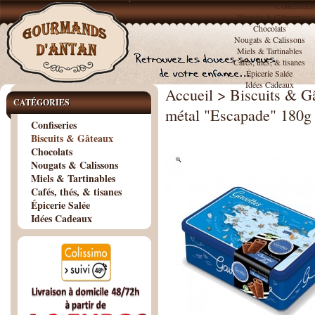
Confiseries
Biscuits & Gâteaux
Chocolats
Nougats & Calissons
Miels & Tartinables
Cafés, thés, & tisanes
Épicerie Salée
Idées Cadeaux
Accueil
>
Biscuits & G
CATÉGORIES
métal "Escapade" 180g 
Confiseries
Biscuits & Gâteaux
Chocolats
Nougats & Calissons
Miels & Tartinables
Cafés, thés, & tisanes
Épicerie Salée
Idées Cadeaux