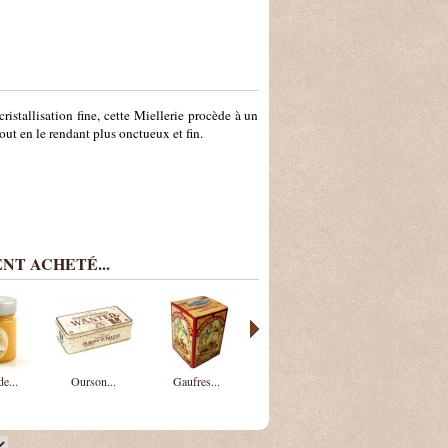
ristallisation fine, cette Miellerie procède à un
out en le rendant plus onctueux et fin.
NT ACHETÉ...
e...
Ourson...
Gaufres...
Berlingots...
Galettes La...