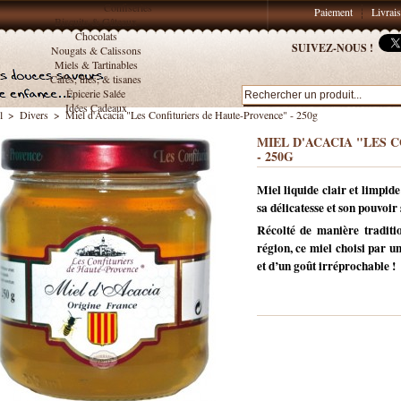
Confiseries
Paiement
Livrai
Biscuits & Gâteaux
Chocolats
SUIVEZ-NOUS !
Nougats & Calissons
Miels & Tartinables
Cafés, thés, & tisanes
Épicerie Salée
Idées Cadeaux
l
>
Divers
>
Miel d'Acacia "Les Confituriers de Haute-Provence" - 250g
MIEL D'ACACIA "LES 
- 250G
Miel liquide clair et limpide
sa délicatesse et son pouvoir
Récolté de manière traditi
région, ce miel choisi par u
et d’un goût irréprochable !