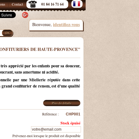
sons
Contact
01 84 16 71 64
identifiez-vous
Bienvenue,
CONFITURIERS DE HAUTE-PROVENCE"
 très apprécié par les enfants pour sa douceur,
 sucrant, sans amertume ni acidité.
onnelle par une Miellerie réputée dans cette
n grand confiturier de renom, est d’une qualité
Plus de détails
Référence :
CHP001
Stock épuisé
Prévenez-moi lorsque le produit est disponible