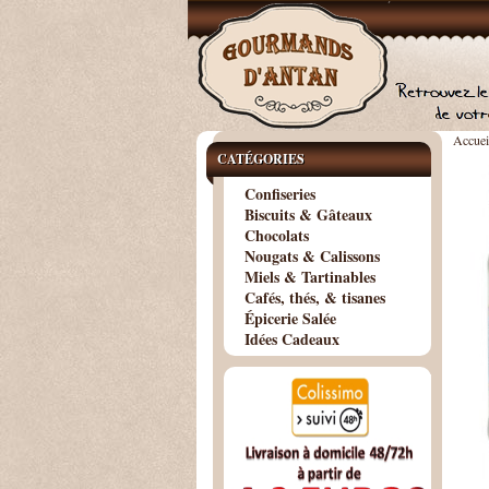
Accuei
CATÉGORIES
Confiseries
Biscuits & Gâteaux
Chocolats
Nougats & Calissons
Miels & Tartinables
Cafés, thés, & tisanes
Épicerie Salée
Idées Cadeaux