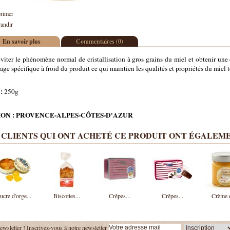
rimer
andir
En savoir plus
Commentaires (0)
viter le phénomène normal de cristallisation à gros grains du miel et obtenir une c
ge spécifique à froid du produit ce qui maintien les qualités et propriétés du miel t
 :
250g
ON : PROVENCE-ALPES-CÔTES-D'AZUR
 CLIENTS QUI ONT ACHETÉ CE PRODUIT ONT ÉGALEME
ucre d'orge...
Biscottes...
Crêpes...
Crêpes...
Crème d
ewsletter !
Inscrivez-vous à notre newsletter