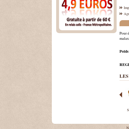
Imp
Agr
Pour é
malaxa
Poids
REGI
LES
S
N