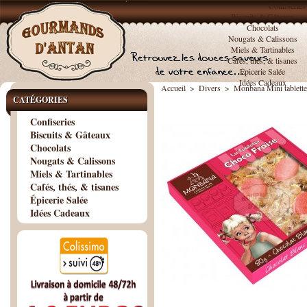
Confiseries
Biscuits & Gâteaux
Chocolats
Nougats & Calissons
Miels & Tartinables
Cafés, thés, & tisanes
Épicerie Salée
Idées Cadeaux
Accueil
>
Divers
>
Monbana Mini tablette
CATÉGORIES
Confiseries
Biscuits & Gâteaux
Chocolats
Nougats & Calissons
Miels & Tartinables
Cafés, thés, & tisanes
Épicerie Salée
Idées Cadeaux