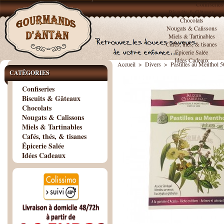
Confiseries
Biscuits & Gâteaux
Chocolats
Nougats & Calissons
Miels & Tartinables
Cafés, thés, & tisanes
Épicerie Salée
Idées Cadeaux
Accueil
>
Divers
>
Pastilles au Menthol 
CATÉGORIES
Confiseries
Biscuits & Gâteaux
Chocolats
Nougats & Calissons
Miels & Tartinables
Cafés, thés, & tisanes
Épicerie Salée
Idées Cadeaux