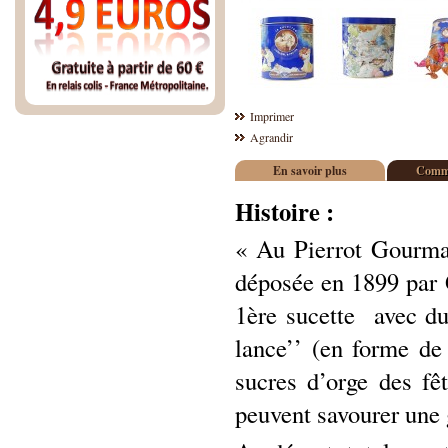
Imprimer
Agrandir
En savoir plus
Comme
Histoire :
« Au Pierrot Gourma
déposée en 1899 par G
1ère sucette avec du
lance’’ (en forme d
sucres d’orge des fê
peuvent savourer une 