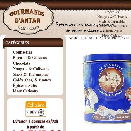
Confiseries
Biscuits & Gâteaux
Chocolats
Nougats & Calissons
Miels & Tartinables
Cafés, thés, & tisanes
Épicerie Salée
Idées Cadeaux
Accueil
>
Divers
>
Sucettes Pierrot Gour
CATÉGORIES
Confiseries
Biscuits & Gâteaux
Chocolats
Nougats & Calissons
Miels & Tartinables
Cafés, thés, & tisanes
Épicerie Salée
Idées Cadeaux