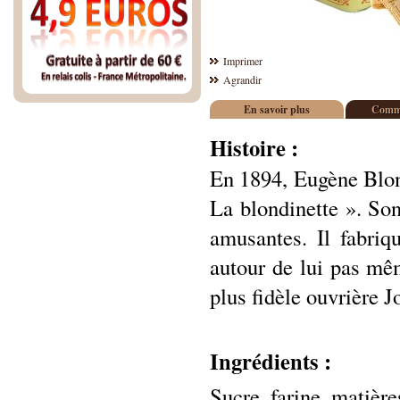
Imprimer
Agrandir
En savoir plus
Comme
Histoire :
En 1894, Eugène Blond
La blondinette ». Son
amusantes. Il fabriq
autour de lui pas mêm
plus fidèle ouvrière J
Ingrédients :
Sucre, farine, matièr