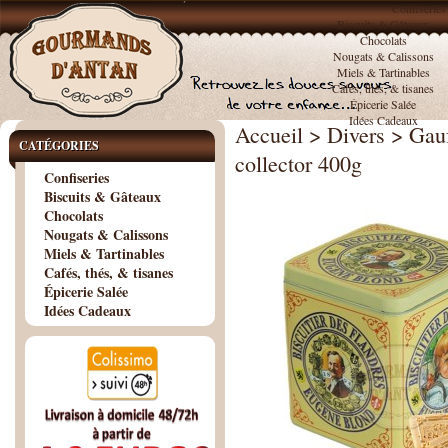
Confiseries
Biscuits & Gâteaux
Chocolats
Nougats & Calissons
Miels & Tartinables
Cafés, thés, & tisanes
Épicerie Salée
Idées Cadeaux
Accueil
>
Divers
>
Gauf
CATÉGORIES
collector 400g
Confiseries
Biscuits & Gâteaux
Chocolats
Nougats & Calissons
Miels & Tartinables
Cafés, thés, & tisanes
Épicerie Salée
Idées Cadeaux