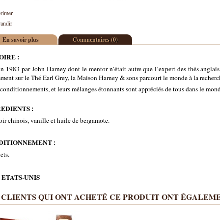
rimer
andir
En savoir plus
Commentaires (0)
OIRE :
n 1983 par John Harney dont le mentor n’était autre que l’expert des thés anglais,
ent sur le Thé Earl Grey, la Maison Harney & sons parcourt le monde à la recherch
conditionnements, et leurs mélanges étonnants sont appréciés de tous dans le mond
EDIENTS :
ir chinois, vanille et huile de bergamote.
DITIONNEMENT :
ets.
 ETATS-UNIS
 CLIENTS QUI ONT ACHETÉ CE PRODUIT ONT ÉGALEME