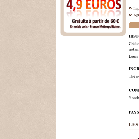
Imp
Agr
HIST
Créé e
notamm
Leurs 
INGR
Thé no
CON
5 sach
PAYS
LES