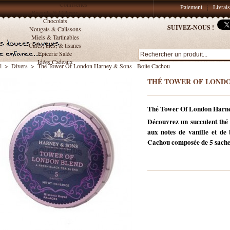
Confiseries
Paiement
Livrai
Biscuits & Gâteaux
Chocolats
SUIVEZ-NOUS !
Nougats & Calissons
Miels & Tartinables
Cafés, thés, & tisanes
Épicerie Salée
Idées Cadeaux
l
>
Divers
>
Thé Tower Of London Harney & Sons - Boite Cachou
THÉ TOWER OF LONDO
Thé Tower Of London Harney
Découvrez un succulent thé
aux notes de vanille et d
Cachou composée de 5 sache