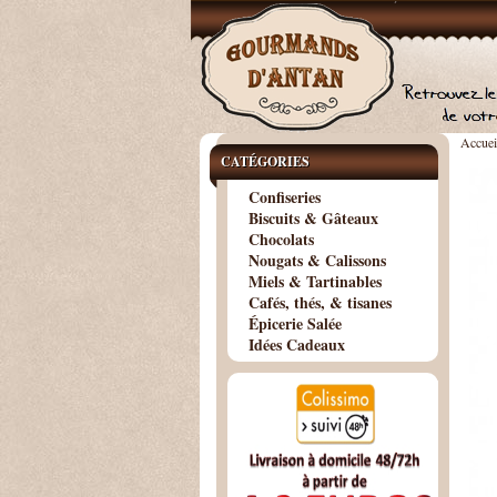
Accuei
CATÉGORIES
Confiseries
Biscuits & Gâteaux
Chocolats
Nougats & Calissons
Miels & Tartinables
Cafés, thés, & tisanes
Épicerie Salée
Idées Cadeaux