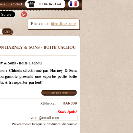
sons
Contact
01 84 16 71 64
identifiez-vous
Bienvenue,
N HARNEY & SONS - BOITE CACHOU
 & Sons - Boite Cachou.
 noir Chinois sélectionné par Harney & Sons
e bergamote présenté
une superbe petite boite
ts
. A transporter partout!
Plus de détails
Référence :
HAR009
Stock épuisé
Prévenez-moi lorsque le produit est disponible