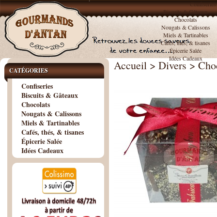
Confiseries
Biscuits & Gâteaux
Chocolats
Nougats & Calissons
Miels & Tartinables
Cafés, thés, & tisanes
Épicerie Salée
Idées Cadeaux
Accueil
>
Divers
>
Choc
CATÉGORIES
Confiseries
Biscuits & Gâteaux
Chocolats
Nougats & Calissons
Miels & Tartinables
Cafés, thés, & tisanes
Épicerie Salée
Idées Cadeaux