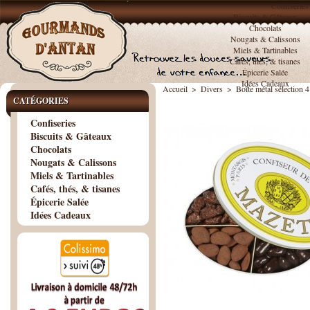
Confiseries
Biscuits & Gâteaux
Chocolats
Nougats & Calissons
Miels & Tartinables
Cafés, thés, & tisanes
Épicerie Salée
Idées Cadeaux
Accueil
>
Divers
>
Boîte métal sélection 4
CATÉGORIES
Confiseries
Biscuits & Gâteaux
Chocolats
Nougats & Calissons
Miels & Tartinables
Cafés, thés, & tisanes
Épicerie Salée
Idées Cadeaux