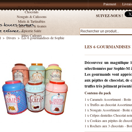
Confiseries
Paiement
Livrai
Biscuits & Gâteaux
Chocolats
SUIVEZ-NOUS !
Nougats & Calissons
Miels & Tartinables
Cafés, thés, & tisanes
Épicerie Salée
Idées Cadeaux
l
>
Divers
>
Les 6 gourmandises de Sophie
LES 6 GOURMANDISES 
Découvrez un magnifique l
sélectionnées par Sophie-M à
Les gourmands vont appréci
aux pépites de chocolat, de 
truffes très joliment présenté
Contenu du pack
1 x
Caramels Assortiment - Boite
1 x
Truffes au chocolat Assortime
1 x
Nougats Assortiment - Boite 
1 x
Crêpes dentelles Chocolat noir 
1 x
Cookies aux pépites de chocol
1 x
Rochers aux 3 chocolats - Boi