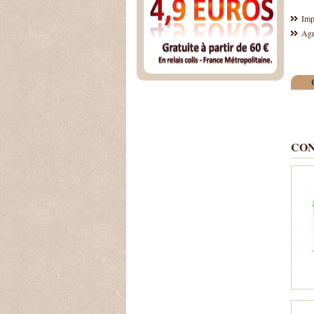
Imp
Agr
CON