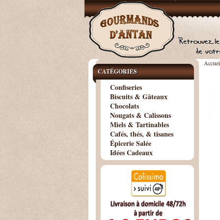
Accuei
CATÉGORIES
Confiseries
Biscuits & Gâteaux
Chocolats
Nougats & Calissons
Miels & Tartinables
Cafés, thés, & tisanes
Épicerie Salée
Idées Cadeaux