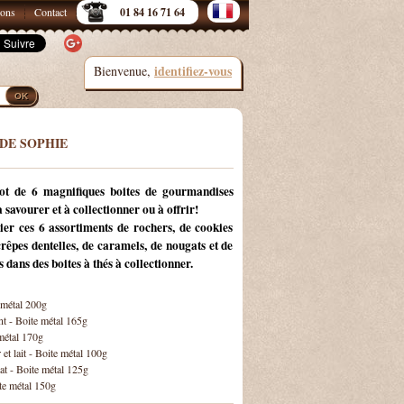
sons
Contact
01 84 16 71 64
identifiez-vous
Bienvenue,
DE SOPHIE
ot de 6 magnifiques boites de gourmandises
 savourer et à collectionner ou à offrir!
er ces 6 assortiments de rochers, de cookies
crêpes dentelles, de caramels, de nougats et de
s dans des boites à thés à collectionner.
 métal 200g
nt - Boite métal 165g
métal 170g
et lait - Boite métal 100g
at - Boite métal 125g
te métal 150g