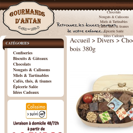
Confiseries
Biscuits & Gâteaux
Chocolats
Nougats & Calissons
Miels & Tartinables
Cafés, thés, & tisanes
Épicerie Salée
Idées Cadeaux
Accueil
>
Divers
>
Choc
CATÉGORIES
bois 380g
Confiseries
Biscuits & Gâteaux
Chocolats
Nougats & Calissons
Miels & Tartinables
Cafés, thés, & tisanes
Épicerie Salée
Idées Cadeaux