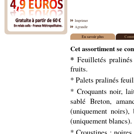
Imprimer
Agrandir
En savoir plus
Comme
Cet assortiment se co
*
Feuilletés pralinés
fruits.
* Palets pralinés feuil
* Croquants noir, la
sablé Breton, amand
(uniquement noirs), 
(uniquement blancs).
* Croustines : noires