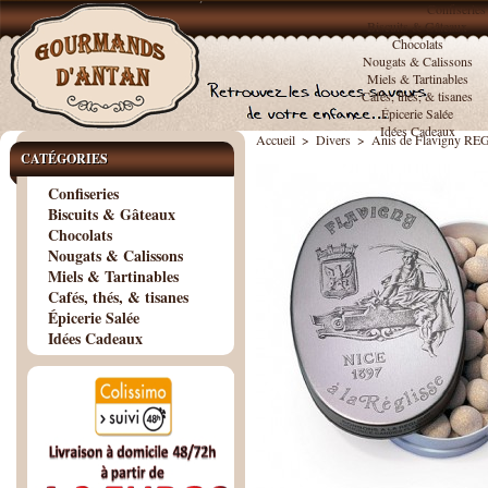
Confiseries
Biscuits & Gâteaux
Chocolats
Nougats & Calissons
Miels & Tartinables
Cafés, thés, & tisanes
Épicerie Salée
Idées Cadeaux
Accueil
>
Divers
>
Anis de Flavigny REG
CATÉGORIES
Confiseries
Biscuits & Gâteaux
Chocolats
Nougats & Calissons
Miels & Tartinables
Cafés, thés, & tisanes
Épicerie Salée
Idées Cadeaux