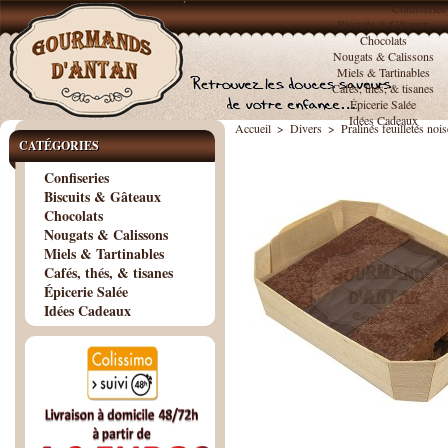
Confiseries
Biscuits & Gâteaux
Chocolats
Nougats & Calissons
Miels & Tartinables
Cafés, thés, & tisanes
Épicerie Salée
Idées Cadeaux
Accueil
>
Divers
>
Pralinés feuilletés no
CATÉGORIES
Confiseries
Biscuits & Gâteaux
Chocolats
Nougats & Calissons
Miels & Tartinables
Cafés, thés, & tisanes
Épicerie Salée
Idées Cadeaux